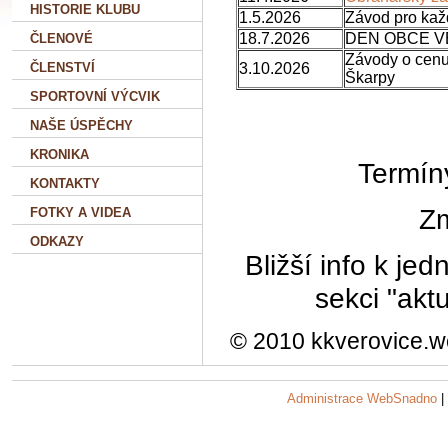
HISTORIE KLUBU
1.5.2026
Závod pro kaž
18.7.2026
DEN OBCE V
ČLENOVÉ
Závody o cenu
ČLENSTVÍ
3.10.2026
Škarpy
SPORTOVNÍ VÝCVIK
NAŠE ÚSPĚCHY
KRONIKA
Termí
KONTAKTY
Zm
FOTKY A VIDEA
ODKAZY
Bližší info k je
sekci "akt
© 2010 kkverovice.w
Administrace WebSnadno
|