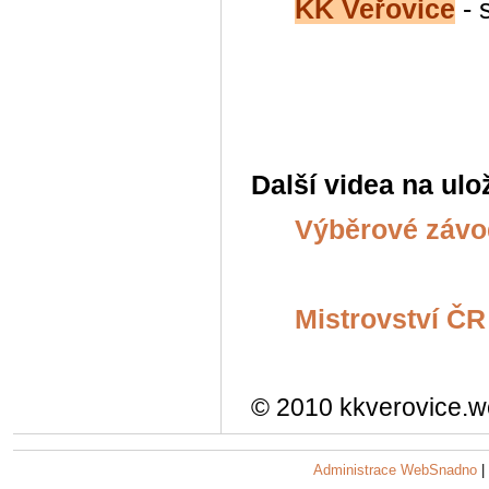
KK Veřovice
- 
Další videa na ulo
Výběrové závo
Mistrovství Č
© 2010 kkverovice.w
Administrace WebSnadno
|