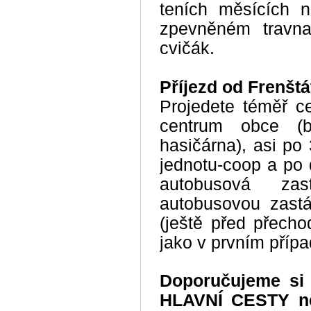
teních měsících n
zpevněném travn
cvičák.
Příjezd od Frenštá
Projedete téměř ce
centrum obce (b
hasičárna), asi po
jednotu-coop a po
autobusová za
autobusovou zast
(ještě před přecho
jako v prvním přípa
Doporučujeme si
HLAVNÍ CESTY ne