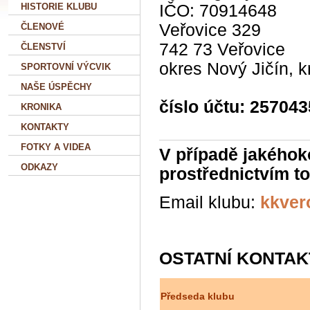
HISTORIE KLUBU
IČO: 70914648
Veřovice 32
ČLENOVÉ
742 73 Veřovice
ČLENSTVÍ
okres Nový Jičín, 
SPORTOVNÍ VÝCVIK
NAŠE ÚSPĚCHY
číslo účtu:
257043
KRONIKA
KONTAKTY
FOTKY A VIDEA
V případě jakéhok
ODKAZY
prostřednictvím t
Email klubu:
kkver
OSTATNÍ KONTAK
Předseda klubu