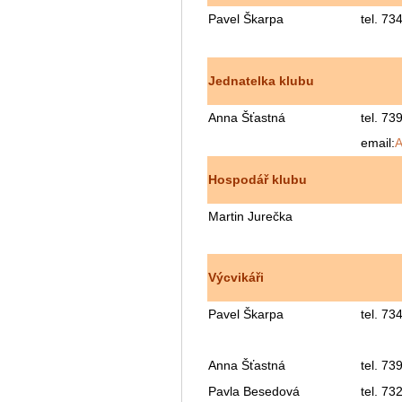
Pavel Škarpa
tel.
734
Jednatelka klubu
Anna Šťastná
tel.
739
email:
A
Hospodář klubu
Martin Jurečka
Výcvikáři
Pavel Škarpa
tel.
734
Anna Šťastná
tel. 73
Pavla Besedová
tel.
732