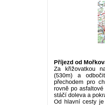
Příjezd od Mořkov
Za křižovatkou na
(530m) a odboči
přechodem pro cho
rovně po asfaltové 
stáčí doleva a pokr
Od hlavní cesty je